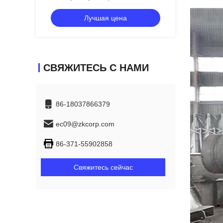
непрерывное
Лучшая цена
СВЯЖИТЕСЬ С НАМИ
86-18037866379
ec09@zkcorp.com
86-371-55902858
Свяжитесь сейчас