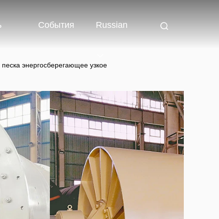
ь
События
Russian
песка энергосберегающее узкое