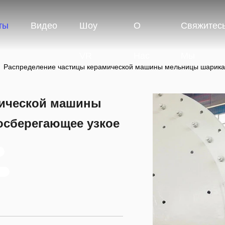
ты
Видео
Шоу
О
Свяжитес
VR
Нас
Мы
Распределение частицы керамической машины мельницы шарика 
мической машины
осберегающее узкое