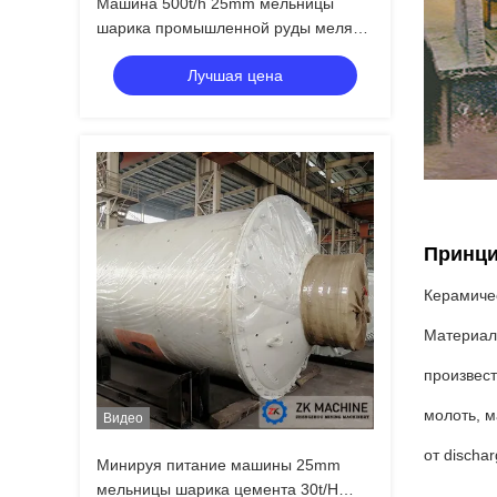
Машина 500t/h 25mm мельницы
шарика промышленной руды меля
питаясь
Лучшая цена
Принци
Керамиче
Материал
произвест
молоть, м
Видео
от dischar
Минируя питание машины 25mm
мельницы шарика цемента 30t/H