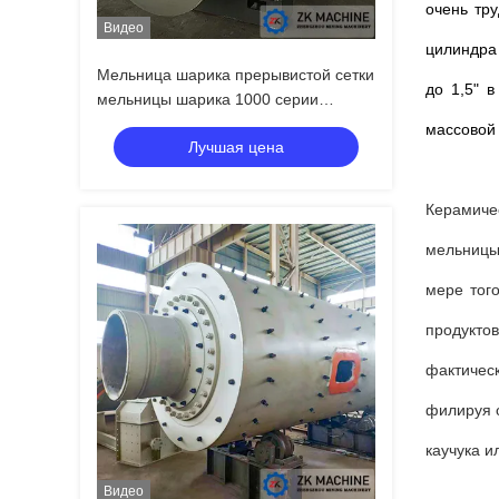
очень тр
Видео
цилиндра
Мельница шарика прерывистой сетки
до 1,5" 
мельницы шарика 1000 серии
непрерывной керамическая
массовой
Лучшая цена
Керамиче
мельницы 
мере тог
продукто
фактичес
филируя 
каучука и
Видео