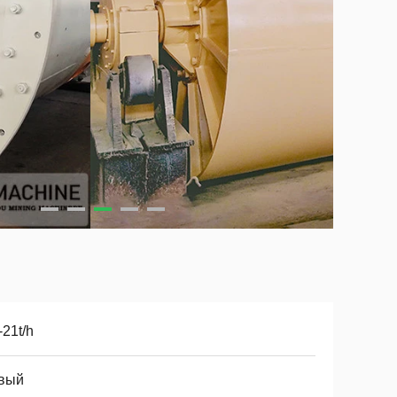
-21t/h
вый