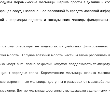
родукты. Керамические мельницы шарика просты в дизайне и сос
е вращая сосуды заполненное половиной ¼ средств массовой инф
овой информации подняты и каскады вниз, частицы филированы
оэтому операторы не подвергаются действию филированного п
ой молоть. В случае влажный молоть, частицы также рассеивать в
ика могут быть полно закрытый кожухом поддерживать температу
фициент передачи тепла. Керамические мельницы шарика масшт
ские выровнянные мельницы доступны в размерах от масштаба ла
0 галлонов. Другие мельницы доступны с вкладышами сделанными 