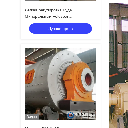
Легкая регулировка Руда
Минеральный Feldspar
Шлифовальная шаровая мельница
Лучшая цена
непрерывная шаровая мельница
шлифователь
Видео