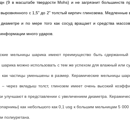
удн (9 в масштабе твердости Mohs) и не загрязнит большинств п
 выровнянного с 1,5" до 2" толстый кирпич глинозема. Медленны
в диаметре и по мере того как сосуд вращает и средства масс
 информации много ударов.
ские мельницы шарика имеют преимущество быть сдержанный п
шарика можно использовать с тем же успехом для влажный или сух
о как частицы уменьшены в размер. Керамические мельницы шар
в – через вкладыш толст, глинозем имеет очень высокий коэф
ки улучшают в представлении с увеличением диаметра. Керамиче
опарникы) как небольшого как 0,1 usg к большим мельницам 5 00
ли полиуретана.