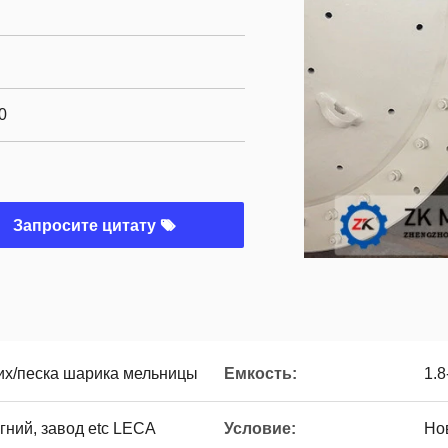
0
Запросите цитату
х/песка шарика мельницы
Емкость:
1.8
гний, завод etc LECA
Условие:
Но