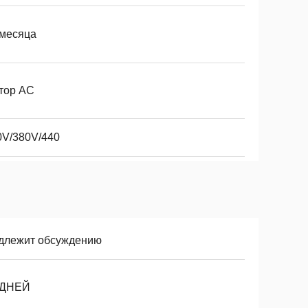
 месяца
тор AC
0V/380V/440
длежит обсуждению
 ДНЕЙ