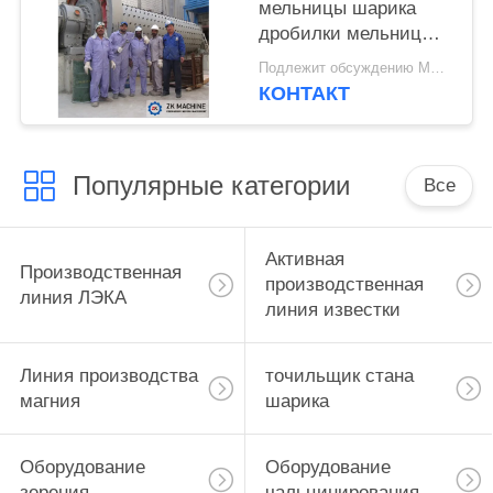
мельницы шарика
дробилки мельницы
шарика
Подлежит обсуждению MOQ:1 набор
энергопотребления
КОНТАКТ
для
металлургического
Популярные категории
Все
Активная
Производственная
производственная
линия ЛЭКА
линия известки
Линия производства
точильщик стана
магния
шарика
Оборудование
Оборудование
зерения
чальцинирования