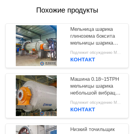
Похожие продукты
КАРТА
САЙТА
Мельница шарика
глинозема боксита
ПОЛИТИКА
мельницы шарика
КОНФИДЕНЦИАЛЬНОСТИ
медной руды сухая
Подлежит обсуждению MOQ:1 набор
меля для молоть
КОНТАКТ
кварца
Машина 0.18~15TPH
мельницы шарика
небольшой вибрации
дробилки мельницы
Подлежит обсуждению MOQ:1 набор
шарика руды влажная
КОНТАКТ
Низкий точильщик