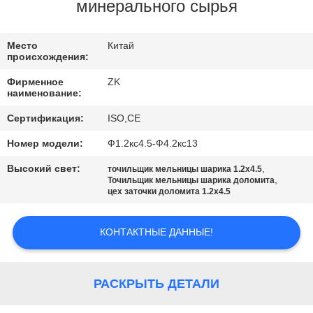
минерального сырья
ПУТЕШЕСТВИЕ
ФАБРИКИ
Место
Китай
происхождения:
Фирменное
ZK
ПРОВЕРКА
наименование:
КАЧЕСТВА
Сертификация:
ISO,CE
Номер модели:
Ф1.2кс4.5-Ф4.2кс13
СВЯЖИТЕСЬ
Высокий свет:
,
точильщик мельницы шарика 1.2x4.5
МЫ
,
Точильщик мельницы шарика доломита
цех заточки доломита 1.2x4.5
НОВОСТИ
КОНТАКТНЫЕ ДАННЫЕ!
СПРОСИТЕ
РАСКРЫТЬ ДЕТАЛИ
ЦИТАТУ