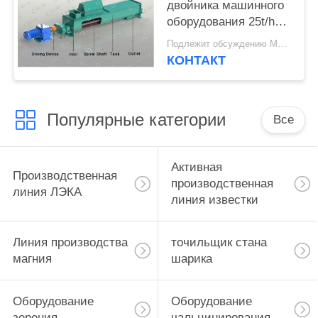
двойника машинного
оборудования 25t/h
металлургии среднего
Подлежит обсуждению MOQ:1 набор
масштаба
КОНТАКТ
Популярные категории
Все
Активная
Производственная
производственная
линия ЛЭКА
линия известки
Линия производства
точильщик стана
магния
шарика
Оборудование
Оборудование
зерения
чальцинирования