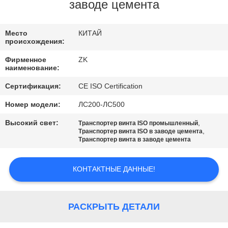
заводе цемента
ПУТЕШЕСТВИЕ
ФАБРИКИ
Место
КИТАЙ
происхождения:
Фирменное
ZK
ПРОВЕРКА
наименование:
КАЧЕСТВА
Сертификация:
CE ISO Certification
Номер модели:
ЛС200-ЛС500
СВЯЖИТЕСЬ
Высокий свет:
,
Транспортер винта ISO промышленный
МЫ
,
Транспортер винта ISO в заводе цемента
Транспортер винта в заводе цемента
НОВОСТИ
КОНТАКТНЫЕ ДАННЫЕ!
СПРОСИТЕ
РАСКРЫТЬ ДЕТАЛИ
ЦИТАТУ