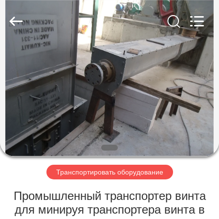
Machinery
CO.Ltd.
All
Rights
Reserved.
Developed
by
ECER
ДОМ
ПРОДУКТЫ
ВИДЕО
ШОУ
VR
Транспортировать оборудование
О
Промышленный транспортер винта
НАС
для минируя транспортера винта в