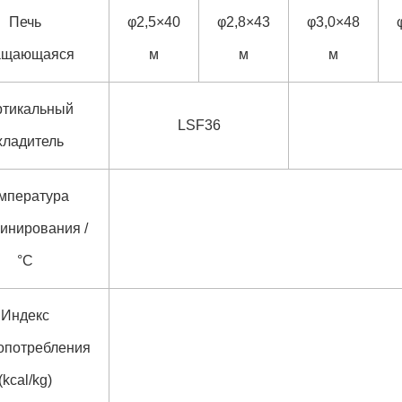
Печь
φ2,5×40
φ2,8×43
φ3,0×48
ащающаяся
м
м
м
ртикальный
LSF36
хладитель
мпература
инирования /
°C
Индекс
опотребления
(kcal/kg)