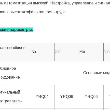
нь автоматизации высокий. Настройка, управление и сигн
ов и высокая эффективность труда.
ские параметры:
ая способность
150
200
250
300
Основное
Основные моде
орудование
ртикальный
YRQ04
YRQ06
YRQ06
догреватель