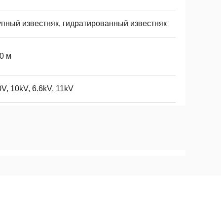
упный известняк, гидратированный известняк
0 м
V, 10kV, 6.6kV, 11kV