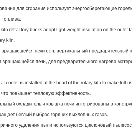
вание для сгорания использует энергосберегающие горелк
 топлива.
 kiln refractory bricks adopt light-weight insulation on the outer
ary kiln.
е вращающейся печи есть вертикальный предварительный 
 вращающейся печи, для предварительного нагрева матери
ical cooler is installed at the head of the rotary kiln to make full
, что повышает тепловую эффективность.
льный охладитель и крышка печи интегрированы в констру
ращает беглый выброс горячих выхлопных газов.
оричного удаления пыли используются циклоновый пылесос