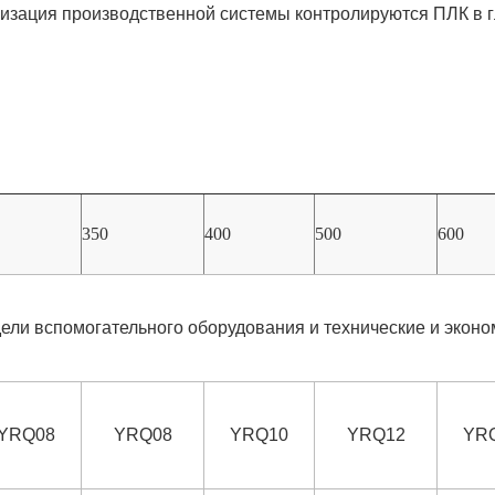
ализация производственной системы контролируются ПЛК в 
350
400
500
600
ли вспомогательного оборудования и технические и эконо
YRQ08
YRQ08
YRQ10
YRQ12
YR