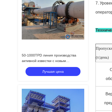
7. Урове
оператор
Техниче
Пропускн
50-1000TPD линия производства
(т/день)
активной известки с новым
оборудованием
Лучшая цена
об
Ве
пре