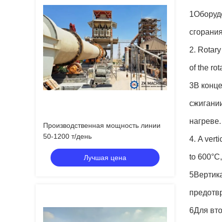
1Оборудо
сгорания
2. Rotary
of the rot
3В конц
сжигании
нагреве.
Производственная мощность линии
50-1200 т/день
4. A vert
to 600°C
Лучшая цена
5Вертика
предотв
6Для вт