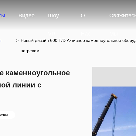
ты
Видео
Шоу
О
Свяжитес
VR
Нас
Мы
я
>
Новый дизайн 600 T/D Активное каменноугольное обору
нагревом
ое каменноугольное
ой линии с
отки