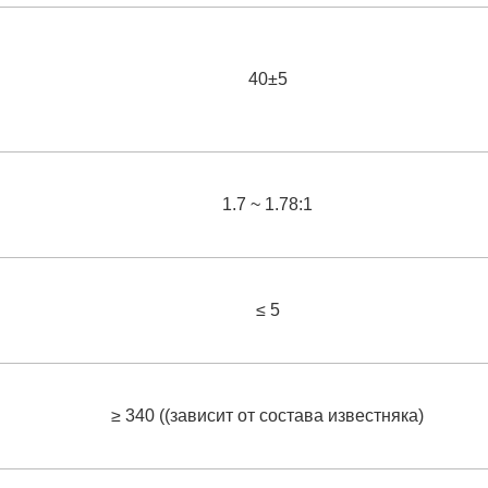
40±5
1.7 ~ 1.78:1
≤ 5
≥ 340 ((зависит от состава известняка)