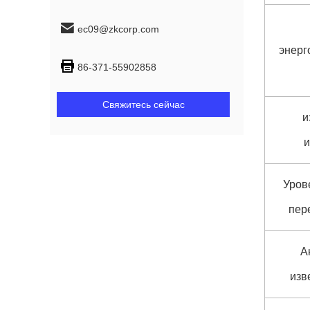
ec09@zkcorp.com
энерг
86-371-55902858
Свяжитесь сейчас
и
и
Уров
пер
А
изв