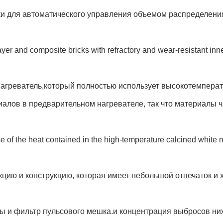
и для автоматического управления объемом распределения
 layer and composite bricks with refractory and wear-resistant inn
нагреватель,который полностью использует высокотемпер
алов в предварительном нагревателе, так что материалы 
 use of the heat contained in the high-temperature calcined white m
кцию и конструкцию, которая имеет небольшой отпечаток и
ы и фильтр пульсового мешка.и концентрация выбросов ни