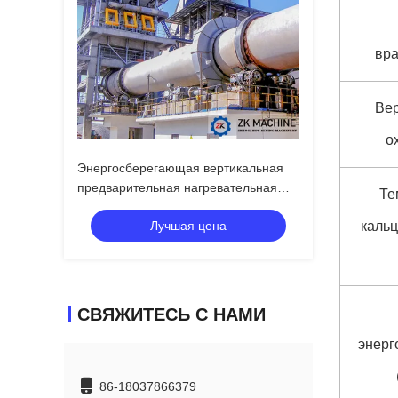
вр
Ве
о
Энергосберегающая вертикальная
предварительная нагревательная
Те
гидратированная линия
Лучшая цена
кальц
производства известняка с
оборудованием
СВЯЖИТЕСЬ С НАМИ
энерг
86-18037866379