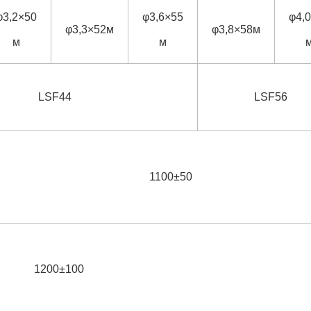
φ3,2×50
φ3,6×55
φ4,
φ3,3×52м
φ3,8×58м
м
м
LSF44
LSF56
1100±50
1200±100