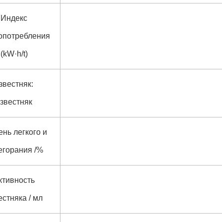
Индекс
опотребления
(kW·h/t)
звестняк:
звестняк
ень легкого и
егорания /%
ктивность
естняка / мл