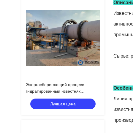
Описани
Известни
активнос
промышл
Сырье: р
Энергосберегающий процесс
Особенн
гидратированный известняк
Производственная линия Процесс
Линия пр
Лучшая цена
Smart Factory
известн
производ